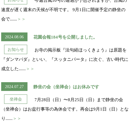
今週台風10号の通過が予想されますが、台風の
速度が遅く週末の天候が不明です。 9月1日に開催予定の静坐の
会で......
＞＞
2024.08.06
花園会報184号を公開しました。
お知らせ
お寺の掲示板『法句経ほっくきょう』は原題を
『ダンマパダ』といい、『スッタニパータ』に次ぐ、古い時代に
成立した......
＞＞
2024.07.27
静坐の会（坐禅会）はお休みです
坐禅会
7月28日（日）〜8月25日（日）まで静坐の会
（坐禅会）はお盆行事等の為休会です。再会は9月1日（日）とな
り......
＞＞