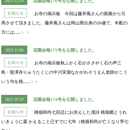
2023.12.05
花園会報176号を公開しました。
お知らせ
お寺の掲示板 今回は藤井風さんの新曲から引
用させて頂きました。藤井風さんは岡山県出身の26歳で、年配の
方には......
＞＞
2023.11.06
花園会報175号を公開しました。
お知らせ
お寺の掲示板秋ふかく石がささやく石の声三
島・龍澤寺りゅうたくじの中川宋淵なかがわそうえん老師がこう
いう句を残......
＞＞
2023.10.20
花園会報174号を公開しました。
お知らせ
桃嶺和尚七回忌にお供えした漢詩 桃嶺郷とうれ
いきょうに還 かえること已すでに七年（桃嶺和尚が亡くなり早七