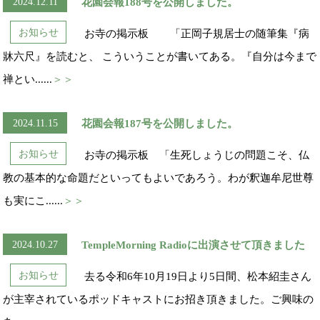
2024.12.11
花園会報188号を公開しました。
お知らせ
お寺の掲示板 「正岡子規居士の随筆集『病
牀六尺』を読むと、 こういうことが書いてある。『自分は今まで
禅とい......
＞＞
2024.11.15
花園会報187号を公開しました。
お知らせ
お寺の掲示板 「生死しょうじの問題こそ、仏
教の基本的な命題だといってもよいであろう。わが釈迦牟尼世尊
も実にこ......
＞＞
2024.10.27
TempleMorning Radioに出演させて頂きました
お知らせ
去る令和6年10月19日より5日間、松本紹圭さん
が主宰されているポッドキャストにお招き頂きました。ご興味の