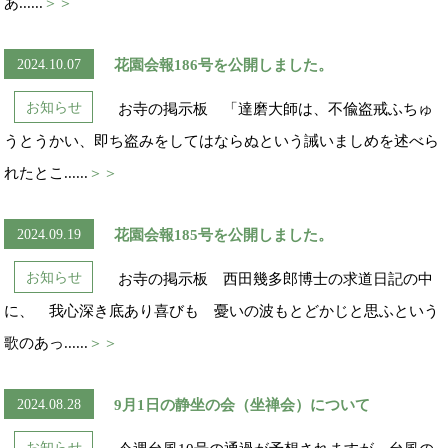
あ......
＞＞
2024.10.07
花園会報186号を公開しました。
お知らせ
お寺の掲示板 「達磨大師は、不偸盗戒ふちゅ
うとうかい、即ち盗みをしてはならぬという誡いましめを述べら
れたとこ......
＞＞
2024.09.19
花園会報185号を公開しました。
お知らせ
お寺の掲示板 西田幾多郎博士の求道日記の中
に、 我心深き底あり喜びも 憂いの波もとどかじと思ふという
歌のあっ......
＞＞
2024.08.28
9月1日の静坐の会（坐禅会）について
お知らせ